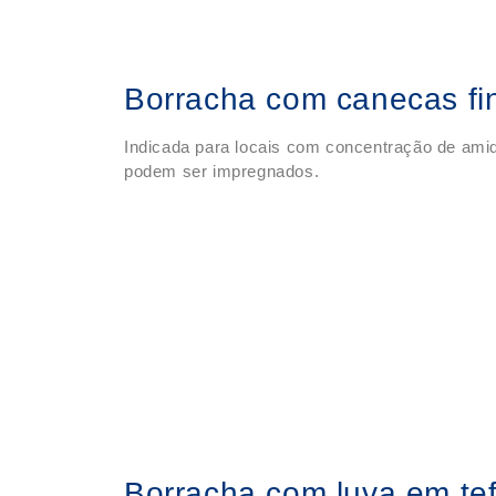
Borracha com canecas fi
Indicada para locais com concentração de amido
podem ser impregnados.
Borracha com luva em tef